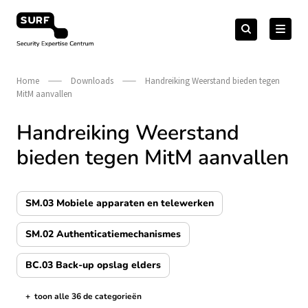
Meteen
Zoeken
naar
Zoeken
naar:
Security Expertise Centrum – by SURF
de
content
Home
Downloads
Handreiking Weerstand bieden tegen
MitM aanvallen
Handreiking Weerstand
bieden tegen MitM aanvallen
SM.03 Mobiele apparaten en telewerken
SM.02 Authenticatiemechanismes
BC.03 Back-up opslag elders
+
toon alle 36 de categorieën
de categorieën tonen/verbergen