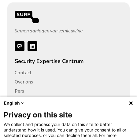
Samen aanjagen van vernieuwing
Volg
ons
Security Expertise Centrum
Contact
Over ons
Pers
Vacatures
English
Privacy on this site
Links naar
We collect and process your data on this site to better
Cybersecurity Community
understand how it is used. You can give your consent to all or
Platform Integrale veiligheid
selected purposes, or you can decline them all. For more