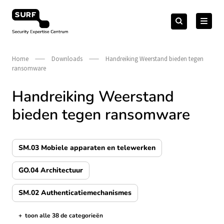
Meteen
Zoeken
naar
Zoeken
naar:
Security Expertise Centrum – by SURF
de
content
Home
Downloads
Handreiking Weerstand bieden tegen
ransomware
Handreiking Weerstand
bieden tegen ransomware
SM.03 Mobiele apparaten en telewerken
GO.04 Architectuur
SM.02 Authenticatiemechanismes
+
toon alle 38 de categorieën
de categorieën tonen/verbergen