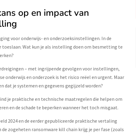
 kans op en impact van
lling
ging voor onderwijs- en onderzoeksinstellingen. In de
ter toeslaan. Wat kun je als instelling doen om besmetting te
perken?
rdreigingen – met ingrijpende gevolgen voor instellingen,
e onderwijs en onderzoek is het risico reëel en urgent. Maar
en dat je systemen en gegevens gegijzeld worden?
ind je praktische en technische maatregelen die helpen om
eren en de schade te beperken wanneer het toch misgaat.
ld 2024 en de eerder gepubliceerde praktische vertaling
 de zogeheten ransomware kill chain krijg je per fase (zoals