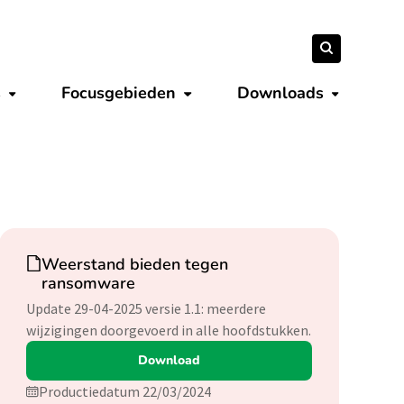
Zoeken
Zoeken
naar:
s
Focusgebieden
Downloads
Submenu tonen
Submenu tonen
Submenu 
Download
Weerstand bieden tegen
ransomware
Update 29-04-2025 versie 1.1: meerdere
wijzigingen doorgevoerd in alle hoofdstukken.
Download
Productiedatum 22/03/2024