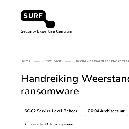
Meteen
naar
de
content
Security Expertise Centrum – by SURF
Home
Downloads
Handreiking Weerstand bieden te
Handreiking Weerstan
ransomware
SC.02 Service Level Beheer
GO.04 Architectuur
+
toon alle 38 de categorieën
de categorieën tonen/verbergen