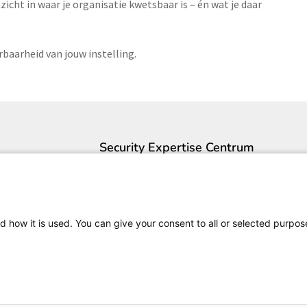
zicht in waar je organisatie kwetsbaar is – én wat je daar
baarheid van jouw instelling.
Security Expertise Centrum
Contact
Over ons
Pers
d how it is used. You can give your consent to all or selected purpos
Vacatures
Cookieverklaring
Copyright
Privacyverklaring
Disclaime