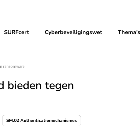
SURFcert
Cyberbeveiligingswet
Thema'
gen ransomware
d bieden tegen
SM.02 Authenticatiemechanismes