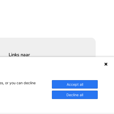
Links naar
Cybersecurity Community
Platform Integrale veiligheid
Privacy Expertise Centrum
es, or you can decline
Accept all
SURF Vendor Compliance
Decline all
r