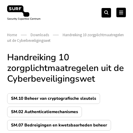
Meteen
Zoeken
naar
Zoeken
naar:
Security Expertise Centrum – by SURF
de
content
Home
Downloads
Handreiking 10 zorgplichtmaatregelen
uit de Cyberbeveiligingswet
Handreiking 10
zorgplichtmaatregelen uit de
Cyberbeveiligingswet
SM.10 Beheer van cryptografische sleutels
SM.02 Authenticatiemechanismes
SM.07 Bedreigingen en kwetsbaarheden beheer