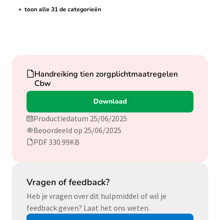
+
toon alle 31 de categorieën
de categorieën tonen/verbergen
Download
Handreiking tien zorgplichtmaatregelen
Cbw
Download
Productiedatum 25/06/2025
Beoordeeld op 25/06/2025
PDF 330.99KB
Vragen of feedback?
Heb je vragen over dit hulpmiddel of wil je
feedback geven? Laat het ons weten.