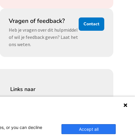
Vragen of feedback?
Contact
Heb je vragen over dit hulpmiddel
of wil je feedback geven? Laat het
ons weten.
Links naar
Cybersecurity Community
Platform Integrale veiligheid
Privacy Expertise Centrum
SURF Vendor Compliance
es, or you can decline
Accept all