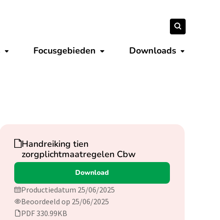
Zoeken
Zoeken
naar:
s
Focusgebieden
Downloads
Submenu tonen
Submenu tonen
Submenu 
Download
Handreiking tien
zorgplichtmaatregelen Cbw
Download
Productiedatum 25/06/2025
Beoordeeld op 25/06/2025
PDF 330.99KB