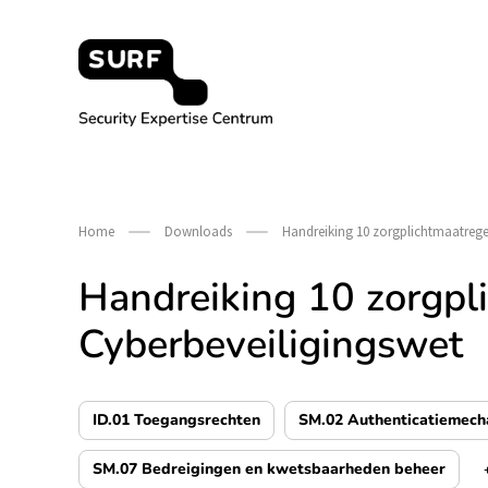
Meteen
naar
de
content
Security Expertise Centrum – by SURF
Home
Downloads
Handreiking 10 zorgplichtmaatregel
Handreiking 10 zorgpli
Cyberbeveiligingswet
ID.01 Toegangsrechten
SM.02 Authenticatiemech
SM.07 Bedreigingen en kwetsbaarheden beheer