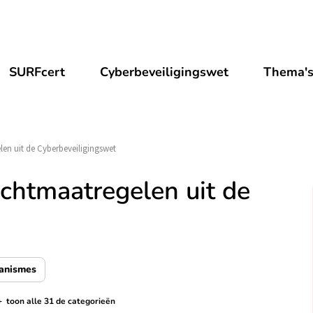
SURFcert
Cyberbeveiligingswet
Thema'
en uit de Cyberbeveiligingswet
chtmaatregelen uit de
anismes
+
toon alle 31 de categorieën
de categorieën tonen/verbergen