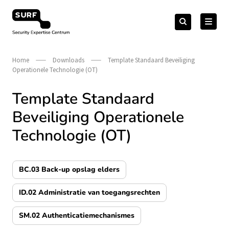
Meteen
Zoeken
naar
Zoeken
naar:
Security Expertise Centrum – by SURF
de
content
Home
Downloads
Template Standaard Beveiliging
Operationele Technologie (OT)
Template Standaard
Beveiliging Operationele
Technologie (OT)
BC.03 Back-up opslag elders
ID.02 Administratie van toegangsrechten
SM.02 Authenticatiemechanismes