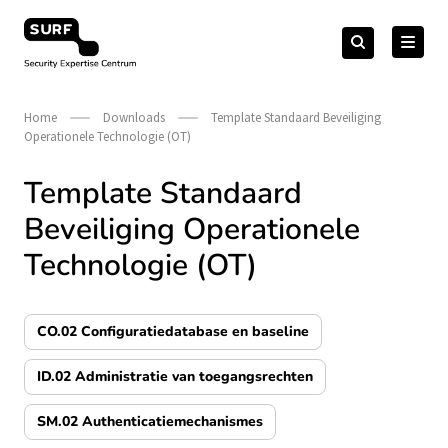
Meteen
Zoeken
naar
Zoeken
naar:
Security Expertise Centrum – by SURF
de
content
Home
Downloads
Template Standaard Beveiliging
Operationele Technologie (OT)
Template Standaard
Beveiliging Operationele
Technologie (OT)
CO.02 Configuratiedatabase en baseline
ID.02 Administratie van toegangsrechten
SM.02 Authenticatiemechanismes