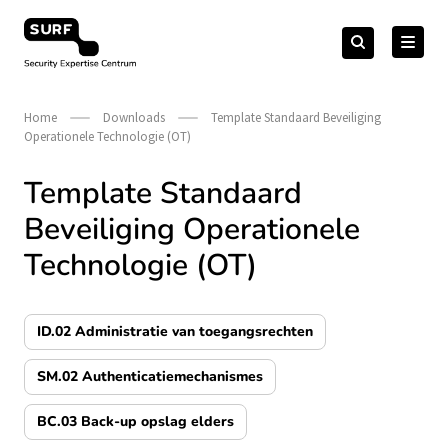
Meteen
Zoeken
naar
Zoeken
naar:
Security Expertise Centrum – by SURF
de
content
Home
Downloads
Template Standaard Beveiliging
Operationele Technologie (OT)
Template Standaard
Beveiliging Operationele
Technologie (OT)
ID.02 Administratie van toegangsrechten
SM.02 Authenticatiemechanismes
BC.03 Back-up opslag elders