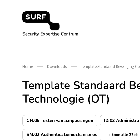
Meteen
naar
de
content
Security Expertise Centrum – by SURF
Home
Downloads
Template Standaard Beveiliging Op
Template Standaard Be
Technologie (OT)
CH.05 Testen van aanpassingen
ID.02 Administra
SM.02 Authenticatiemechanismes
+
toon alle 32 de
de categorieën t