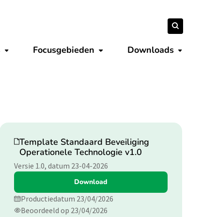
Zoeken
Zoeken
naar:
s
Focusgebieden
Downloads
Submenu tonen
Submenu tonen
Submenu 
Download
Template Standaard Beveiliging
Operationele Technologie v1.0
Versie 1.0, datum 23-04-2026
Download
Productiedatum 23/04/2026
Beoordeeld op 23/04/2026